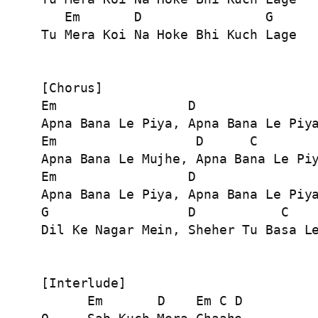
Em
D
G
Em
D
Em
D
C
Em
D
G
D
C
Em
D
Em
C
D