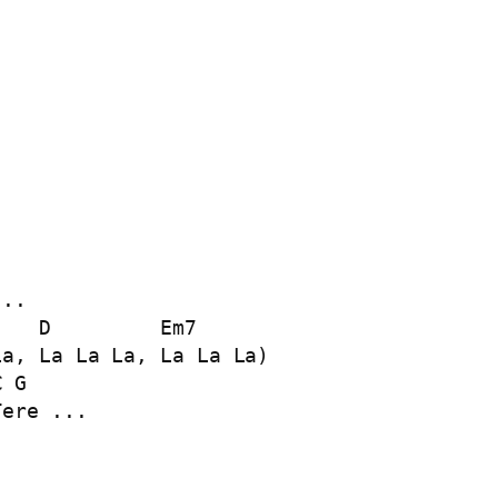
D
Em7
C
G