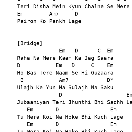
Em
Am7
D
Em
D
C
Em
D
Em
D
C
Em
G
Am7
D
D
E
Em
D
Em
Em
D
Em