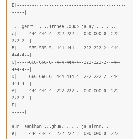
E|--------------------------------------------
-----|

... gehri .....ithnee..duub ja-ay.........

e|-----444-444-4--222-222-2--000-000-0--222-
222-2--|

B|-----555-555-5--444-444-4--222-222-2--444-
444-4--|

G|-----666-666-6--444-444-4--222-222-2--444-
444-4--|

D|-----666-666-6--444-444-4--222-222-2--444-
444-4--|

A|-----444-444-4--222-222-2--000-000-0--222-
222-2--|

E|--------------------------------------------
-----|

aur  aankhon....ghum....... ja-ainnn....

e|-----444-444-4--222-222-2--000-000-0--222-