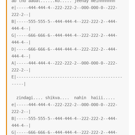
ab tho aadat......ko..... jeenay meinnnnnnn

e|-----444-444-4--222-222-2--000-000-0--222-
222-2--|

B|-----555-555-5--444-444-4--222-222-2--444-
444-4--|

G|-----666-666-6--444-444-4--222-222-2--444-
444-4--|

D|-----666-666-6--444-444-4--222-222-2--444-
444-4--|

A|-----444-444-4--222-222-2--000-000-0--222-
222-2--|

E|--------------------------------------------
-----|

  zindagi.... shikva....  nahin  haiii.....

e|-----444-444-4--222-222-2--000-000-0--222-
222-2--|

B|-----555-555-5--444-444-4--222-222-2--444-
444-4--|

G|-----666-666-6--444-444-4--222-222-2--444-