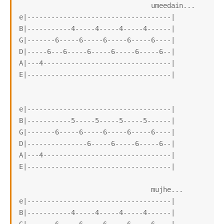
                                 umeedain...

e|------------------------------------|

B|-----------4-----4-----4-----4------|

G|-------6-----6-----6-----6-----6----|

D|-----6---6-----6-----6-----6-----6--|

A|---4--------------------------------|

E|------------------------------------|

e|------------------------------------|

B|-----------5-----5-----5-----5------|

G|-------6-----6-----6-----6-----6----|

D|---------------6-----6-----6-----6--|

A|---4--------------------------------|

E|------------------------------------|

                                 mujhe...

e|------------------------------------|

B|-----------4-----4-----4-----4------|
