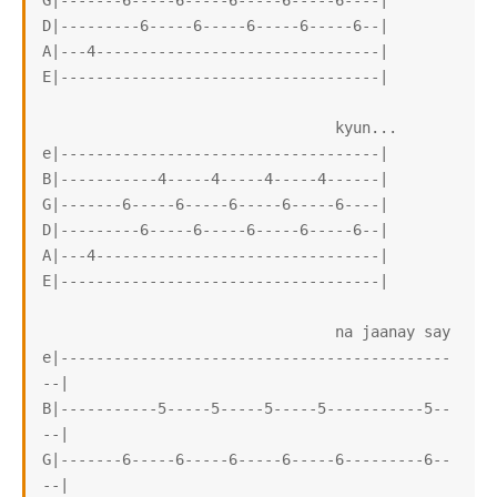
G|-------6-----6-----6-----6-----6----|

D|---------6-----6-----6-----6-----6--|

A|---4--------------------------------|

E|------------------------------------|

                                 kyun...

e|------------------------------------|

B|-----------4-----4-----4-----4------|

G|-------6-----6-----6-----6-----6----|

D|---------6-----6-----6-----6-----6--|

A|---4--------------------------------|

E|------------------------------------|

                                 na jaanay say

e|--------------------------------------------
--|

B|-----------5-----5-----5-----5-----------5--
--|

G|-------6-----6-----6-----6-----6---------6--
--|
