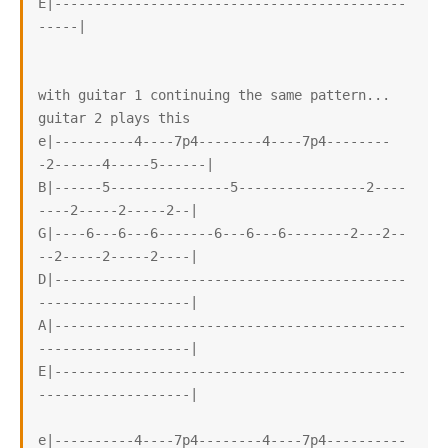
E|--------------------------------------------
-----|

with guitar 1 continuing the same pattern...

guitar 2 plays this

e|----------4----7p4--------4----7p4--------
-2------4-----5------|

B|------5---------------5----------------2----
----2-----2-----2--|

G|----6---6---6-------6---6---6--------2---2--
--2-----2-----2----|

D|--------------------------------------------
-------------------|

A|--------------------------------------------
-------------------|

E|--------------------------------------------
-------------------|

e|----------4----7p4--------4----7p4----------