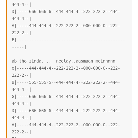
444-4--|

D|-----666-666-6--444-444-4--222-222-2--444-
444-4--|

A|-----444-444-4--222-222-2--000-000-0--222-
222-2--|

E|--------------------------------------------
-----|

ab tho zinda....  neelay..aasmaan meinnnnn

e|-----444-444-4--222-222-2--000-000-0--222-
222-2--|

B|-----555-555-5--444-444-4--222-222-2--444-
444-4--|

G|-----666-666-6--444-444-4--222-222-2--444-
444-4--|

D|-----666-666-6--444-444-4--222-222-2--444-
444-4--|

A|-----444-444-4--222-222-2--000-000-0--222-
222-2--|
