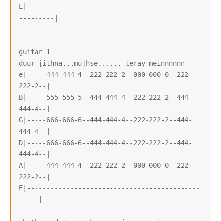
E|--------------------------------------------
---------|

guitar 1

duur jithna...mujhse...... teray meinnnnnn

e|-----444-444-4--222-222-2--000-000-0--222-
222-2--|

B|-----555-555-5--444-444-4--222-222-2--444-
444-4--|

G|-----666-666-6--444-444-4--222-222-2--444-
444-4--|

D|-----666-666-6--444-444-4--222-222-2--444-
444-4--|

A|-----444-444-4--222-222-2--000-000-0--222-
222-2--|

E|--------------------------------------------
-----|
