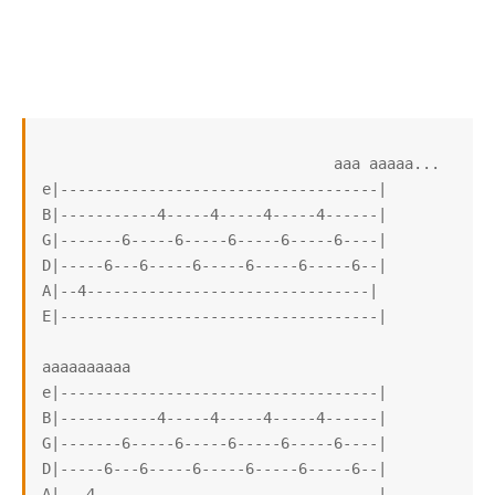
                                 aaa aaaaa...

e|------------------------------------|

B|-----------4-----4-----4-----4------|

G|-------6-----6-----6-----6-----6----|

D|-----6---6-----6-----6-----6-----6--|

A|--4--------------------------------|

E|------------------------------------|

aaaaaaaaaa

e|------------------------------------|

B|-----------4-----4-----4-----4------|

G|-------6-----6-----6-----6-----6----|

D|-----6---6-----6-----6-----6-----6--|

A|---4--------------------------------|
