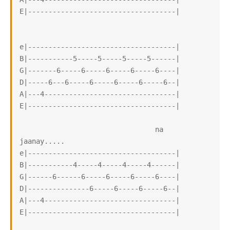
E|------------------------------------|

e|------------------------------------|

B|-----------5-----5-----5-----5------|

G|-------6-----6-----6-----6-----6----|

D|-----6---6-----6-----6-----6-----6--|

A|---4--------------------------------|

E|------------------------------------|

                                 na 
jaanay.....

e|------------------------------------|

B|-----------4-----4-----4-----4------|

G|------6------6-----6-----6-----6----|

D|---------------6-----6-----6-----6--|

A|---4--------------------------------|

E|------------------------------------|
