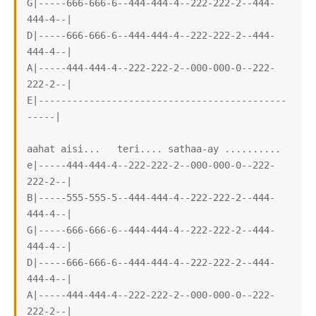
G|-----666-666-6--444-444-4--222-222-2--444-
444-4--|

D|-----666-666-6--444-444-4--222-222-2--444-
444-4--|

A|-----444-444-4--222-222-2--000-000-0--222-
222-2--|

E|--------------------------------------------
-----|

aahat aisi...   teri.... sathaa-ay ..........

e|-----444-444-4--222-222-2--000-000-0--222-
222-2--|

B|-----555-555-5--444-444-4--222-222-2--444-
444-4--|

G|-----666-666-6--444-444-4--222-222-2--444-
444-4--|

D|-----666-666-6--444-444-4--222-222-2--444-
444-4--|

A|-----444-444-4--222-222-2--000-000-0--222-
222-2--|
