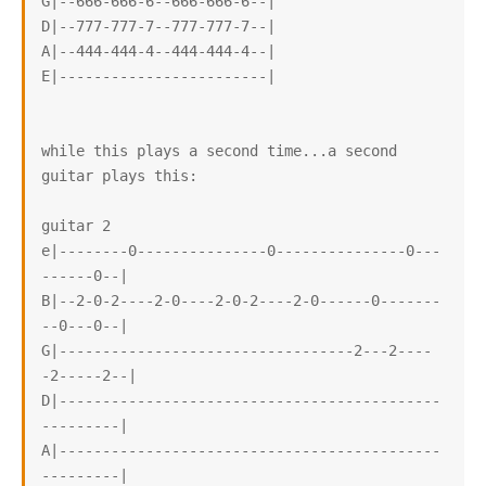
G|--666-666-6--666-666-6--|

D|--777-777-7--777-777-7--|

A|--444-444-4--444-444-4--|

E|------------------------|

while this plays a second time...a second 
guitar plays this:

guitar 2

e|--------0---------------0---------------0---
------0--|

B|--2-0-2----2-0----2-0-2----2-0------0-------
--0---0--|

G|----------------------------------2---2----
-2-----2--|

D|--------------------------------------------
---------|

A|--------------------------------------------
---------|
