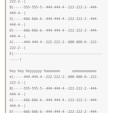
222-2--|

B|-----555-555-5--444-444-4--222-222-2--444-
444-4--|

G|-----666-666-6--444-444-4--222-222-2--444-
444-4--|

D|-----666-666-6--444-444-4--222-222-2--444-
444-4--|

A|-----444-444-4--222-222-2--000-000-0--222-
222-2--|

E|--------------------------------------------
-----|

hey hey heyyyyyy hooooooo      oooooooooooo

e|-----444-444-4--222-222-2--000-000-0--222-
222-2--|

B|-----555-555-5--444-444-4--222-222-2--444-
444-4--|

G|-----666-666-6--444-444-4--222-222-2--444-
444-4--|

D|-----666-666-6--444-444-4--222-222-2--444-