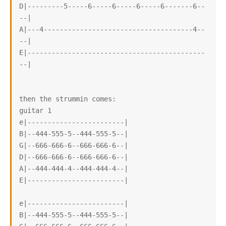
D|---------5-----6-----6-----6-----6-------6--
--|

A|---4-------------------------------------4--
--|

E|--------------------------------------------
--|

then the strummin comes:

guitar 1

e|------------------------|

B|--444-555-5--444-555-5--|

G|--666-666-6--666-666-6--|

D|--666-666-6--666-666-6--|

A|--444-444-4--444-444-4--|

E|------------------------|

e|------------------------|

B|--444-555-5--444-555-5--|
