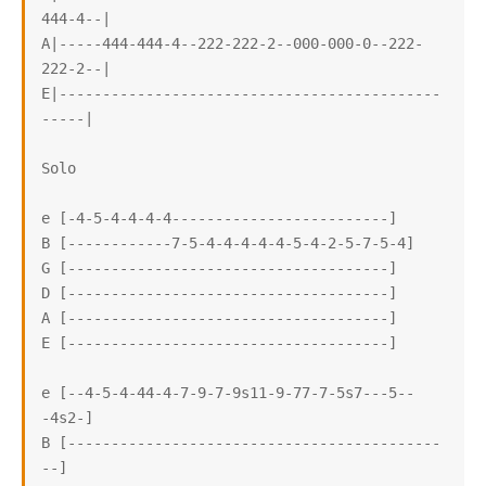
444-4--|

A|-----444-444-4--222-222-2--000-000-0--222-
222-2--|

E|--------------------------------------------
-----|

Solo

e [-4-5-4-4-4-4-------------------------]

B [------------7-5-4-4-4-4-4-5-4-2-5-7-5-4]

G [-------------------------------------]

D [-------------------------------------]

A [-------------------------------------]

E [-------------------------------------]

e [--4-5-4-44-4-7-9-7-9s11-9-77-7-5s7---5--
-4s2-]

B [-------------------------------------------
--]
