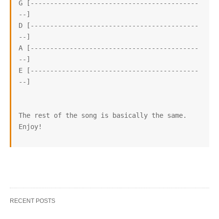
G [-------------------------------------------
--]

D [-------------------------------------------
--]

A [-------------------------------------------
--]

E [-------------------------------------------
--]

The rest of the song is basically the same.

RECENT POSTS