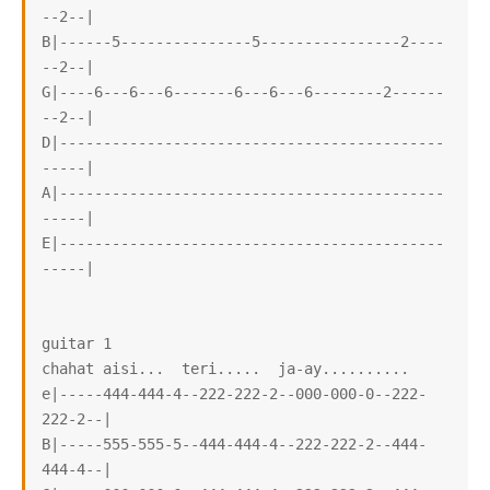
--2--|

B|------5---------------5----------------2----
--2--|

G|----6---6---6-------6---6---6--------2------
--2--|

D|--------------------------------------------
-----|

A|--------------------------------------------
-----|

E|--------------------------------------------
-----|

guitar 1

chahat aisi...  teri.....  ja-ay..........

e|-----444-444-4--222-222-2--000-000-0--222-
222-2--|

B|-----555-555-5--444-444-4--222-222-2--444-
444-4--|
